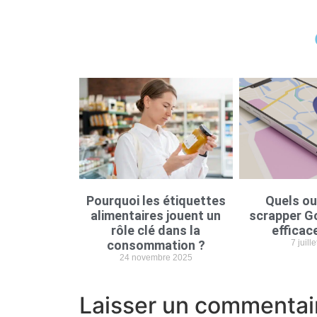
Pourquoi les étiquettes
Quels ou
alimentaires jouent un
scrapper G
rôle clé dans la
efficac
consommation ?
7 juill
24 novembre 2025
Laisser un commentai