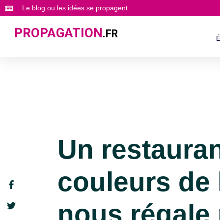
Le blog ou les idées se propagent
PROPAGATION
.FR
É
Un restaura
couleurs de l’
nous régale 