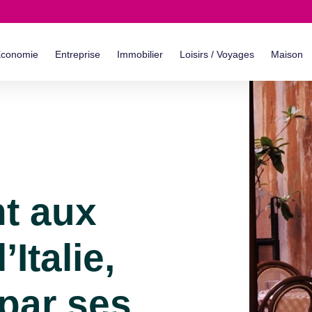
conomie
Entreprise
Immobilier
Loisirs / Voyages
Maison
nt aux
Italie,
par ses