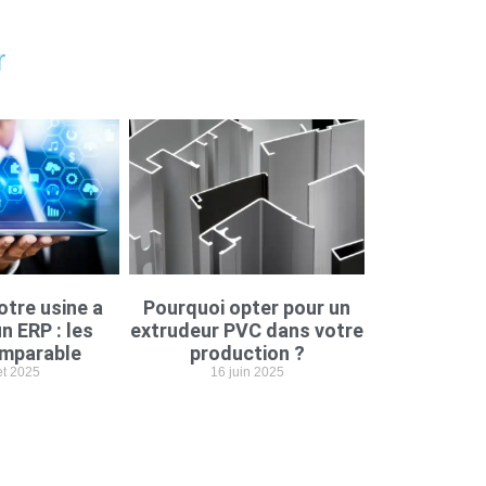
r
otre usine a
Pourquoi opter pour un
n ERP : les
extrudeur PVC dans votre
imparable
production ?
let 2025
16 juin 2025