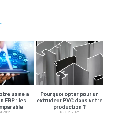
r
otre usine a
Pourquoi opter pour un
n ERP : les
extrudeur PVC dans votre
imparable
production ?
let 2025
16 juin 2025