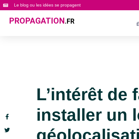
Le blog ou les idées se propagent
PROPAGATION
.FR
É
L’intérêt de f
installer un 
géolocalisat