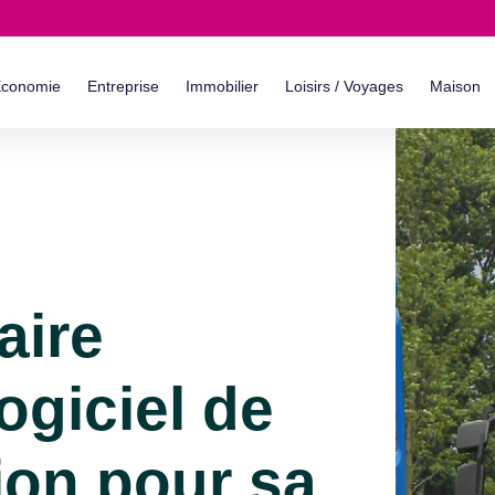
conomie
Entreprise
Immobilier
Loisirs / Voyages
Maison
aire
logiciel de
ion pour sa