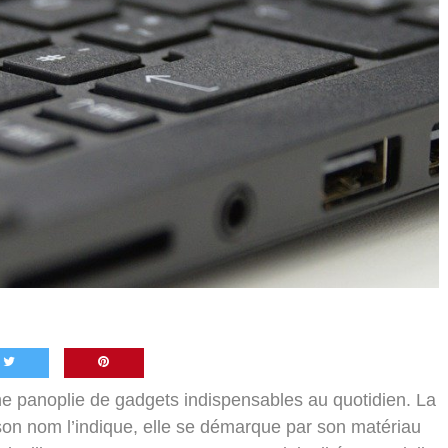
e panoplie de gadgets indispensables au quotidien. La
 son nom l’indique, elle se démarque par son matériau