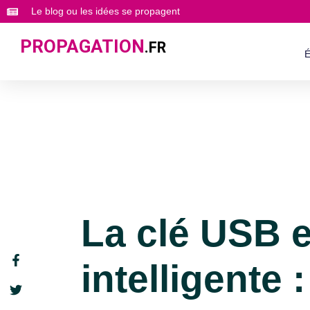
Le blog ou les idées se propagent
PROPAGATION
.FR
É
La clé USB e
intelligente 