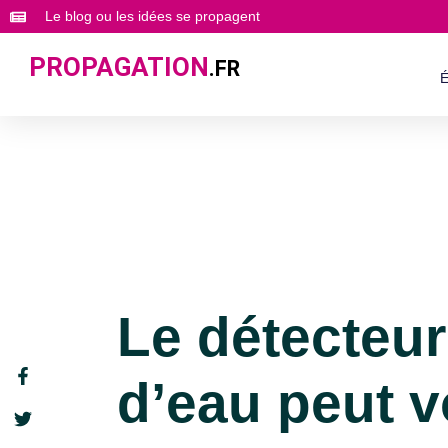
Le blog ou les idées se propagent
PROPAGATION
.FR
É
Le détecteur
d’eau peut 