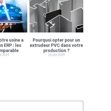
otre usine a
Pourquoi opter pour un
n ERP : les
extrudeur PVC dans votre
imparable
production ?
let 2025
16 juin 2025