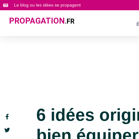
Le blog ou les idées se propagent
PROPAGATION
.FR
É
6 idées orig
bien équipe