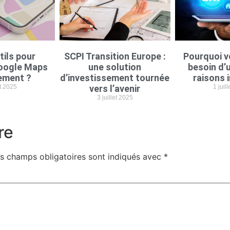
tils pour
SCPI Transition Europe :
Pourquoi v
oogle Maps
une solution
besoin d’u
ement ?
d’investissement tournée
raisons 
et 2025
vers l’avenir
1 juil
3 juillet 2025
re
s champs obligatoires sont indiqués avec
*