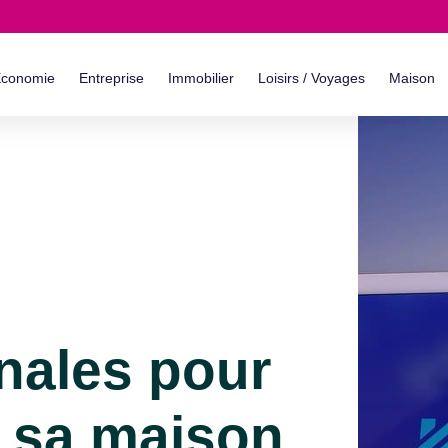
conomie
Entreprise
Immobilier
Loisirs / Voyages
Maison
inales pour
r sa maison