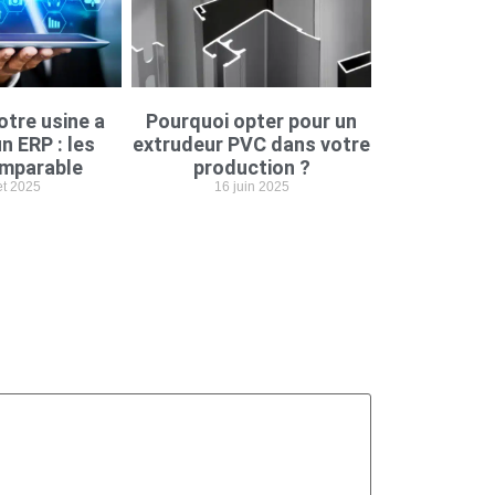
otre usine a
Pourquoi opter pour un
n ERP : les
extrudeur PVC dans votre
imparable
production ?
let 2025
16 juin 2025