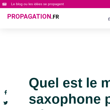
Le blog ou les idées se propagent
PROPAGATION
.FR
É
Quel est le m
saxophone 