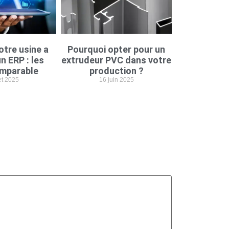
otre usine a
Pourquoi opter pour un
n ERP : les
extrudeur PVC dans votre
imparable
production ?
let 2025
16 juin 2025