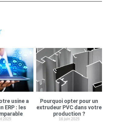
r
otre usine a
Pourquoi opter pour un
n ERP : les
extrudeur PVC dans votre
imparable
production ?
let 2025
16 juin 2025