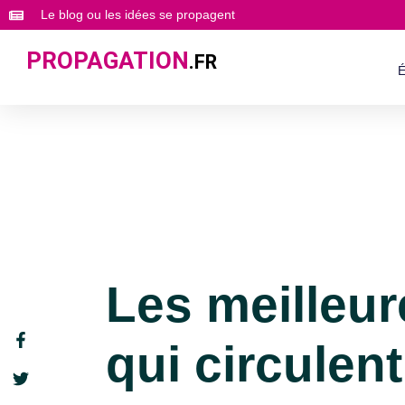
Le blog ou les idées se propagent
PROPAGATION
.FR
É
Les meilleu
qui circulent