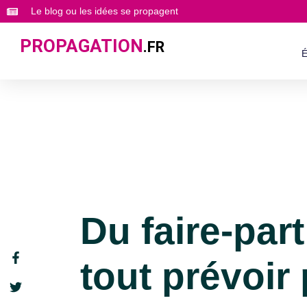
Le blog ou les idées se propagent
PROPAGATION
.FR
É
Du faire-part 
tout prévoir