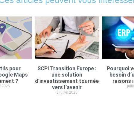
Ces articles peuvent vous intéresse
tils pour
SCPI Transition Europe :
Pourquoi v
oogle Maps
une solution
besoin d’u
ement ?
d’investissement tournée
raisons 
et 2025
vers l’avenir
1 juil
3 juillet 2025