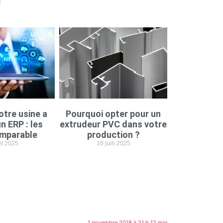
r
otre usine a
Pourquoi opter pour un
n ERP : les
extrudeur PVC dans votre
imparable
production ?
let 2025
16 juin 2025
1 novembre 2018 à 21 h 12 min