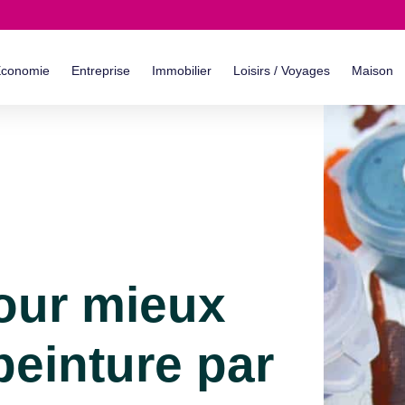
conomie
Entreprise
Immobilier
Loisirs / Voyages
Maison
pour mieux
peinture par