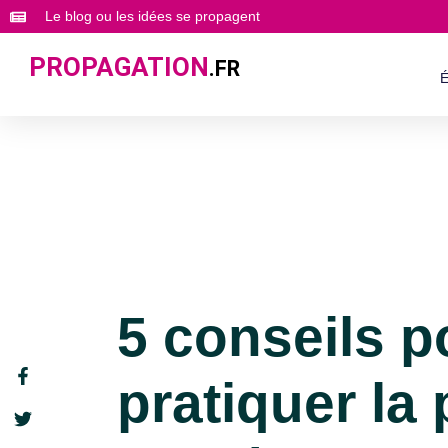
Le blog ou les idées se propagent
PROPAGATION
.FR
É
5 conseils 
pratiquer la 