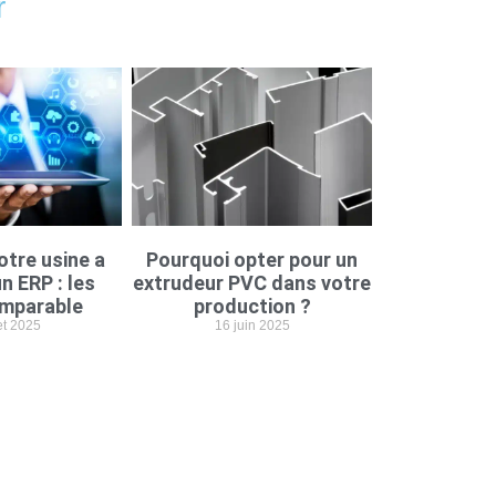
r
otre usine a
Pourquoi opter pour un
n ERP : les
extrudeur PVC dans votre
imparable
production ?
let 2025
16 juin 2025