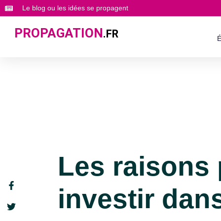
Le blog ou les idées se propagent
PROPAGATION
.FR
É
Les raisons
investir dan