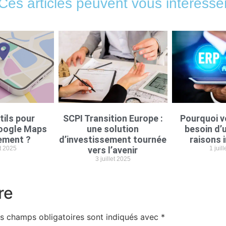
Ces articles peuvent vous intéresse
tils pour
SCPI Transition Europe :
Pourquoi v
oogle Maps
une solution
besoin d’u
ement ?
d’investissement tournée
raisons 
et 2025
vers l’avenir
1 juil
3 juillet 2025
re
s champs obligatoires sont indiqués avec
*