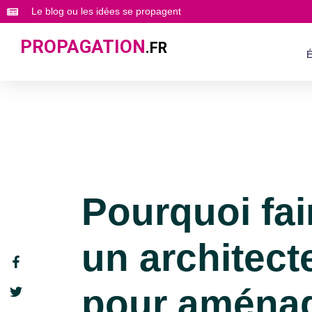
Le blog ou les idées se propagent
PROPAGATION
.FR
É
Pourquoi fai
un architecte
pour aménag