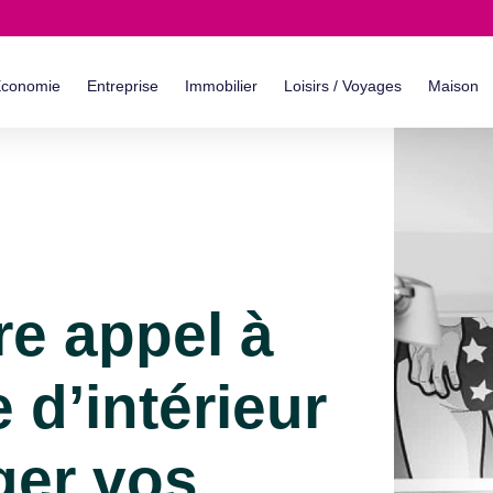
conomie
Entreprise
Immobilier
Loisirs / Voyages
Maison
re appel à
 d’intérieur
er vos