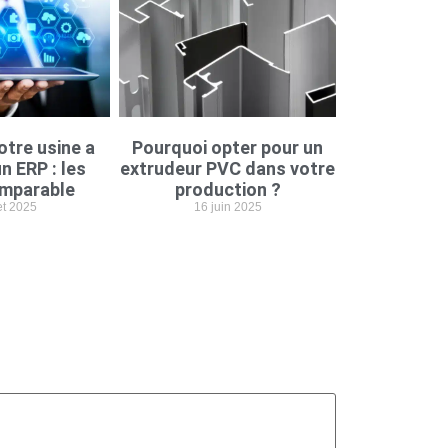
otre usine a
Pourquoi opter pour un
n ERP : les
extrudeur PVC dans votre
imparable
production ?
let 2025
16 juin 2025