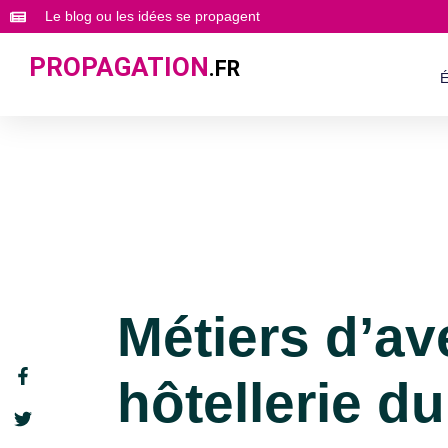
Le blog ou les idées se propagent
PROPAGATION
.FR
É
Métiers d’av
hôtellerie du