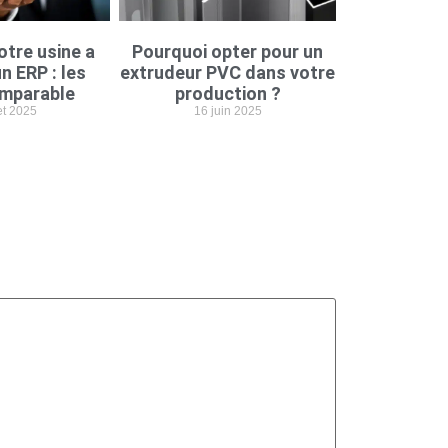
otre usine a
Pourquoi opter pour un
n ERP : les
extrudeur PVC dans votre
imparable
production ?
let 2025
16 juin 2025