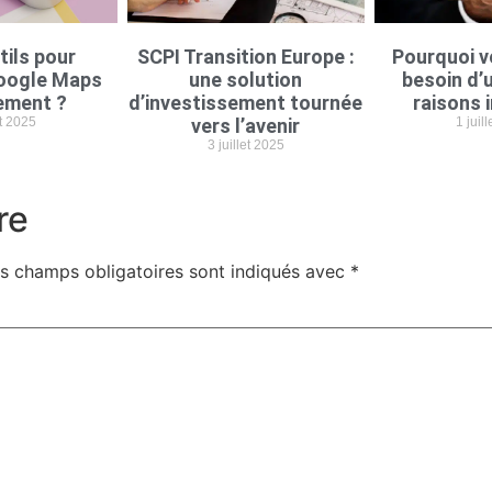
tils pour
SCPI Transition Europe :
Pourquoi v
oogle Maps
une solution
besoin d’u
ement ?
d’investissement tournée
raisons 
et 2025
vers l’avenir
1 juil
3 juillet 2025
re
s champs obligatoires sont indiqués avec
*