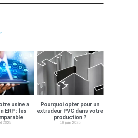
r
otre usine a
Pourquoi opter pour un
n ERP : les
extrudeur PVC dans votre
imparable
production ?
let 2025
16 juin 2025