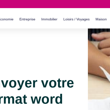
conomie
Entreprise
Immobilier
Loisirs / Voyages
Maison
voyer votre
ormat word