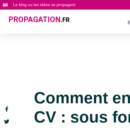
Le blog ou les idées se propagent
PROPAGATION
.FR
É
Comment en
CV : sous f